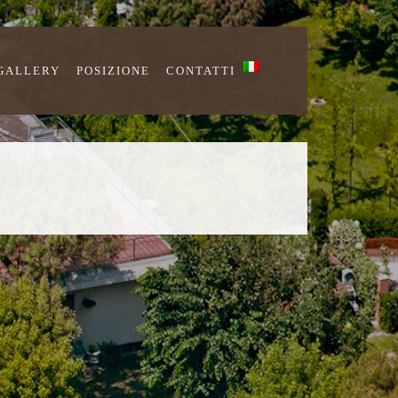
GALLERY
POSIZIONE
CONTATTI